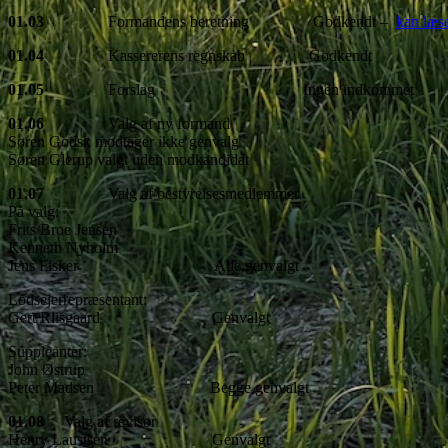
01.03
Formandens beretning Godkendt –
kan læs
01.04
Kassererens regnskab Godkendt
01.05
Forslag Ingen indkommet
01.06
Valg af ny formand
Søren Godsk modtager ikke genvalg
Søren Glerup valgt uden modkandidat
01.07
Valg af bestyrelsesmedlemmer
På valg:
Frits Broe Jensen
Kenneth Nyholm
Jens Fisker Alle genvalgt
Lodsejerrepræsentant:
Gert Riisgaard Genvalgt
Suppleanter:
John Østrup
Peter Madsen Begge genvalgt
01.08
Valg af revisor
Henry Laustsen Genvalgt