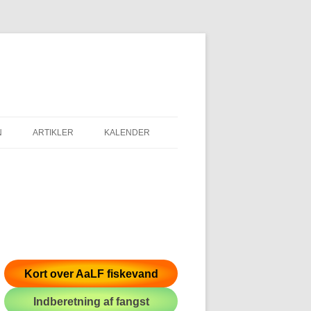
N
ARTIKLER
KALENDER
Kort over AaLF fiskevand
Indberetning af fangst