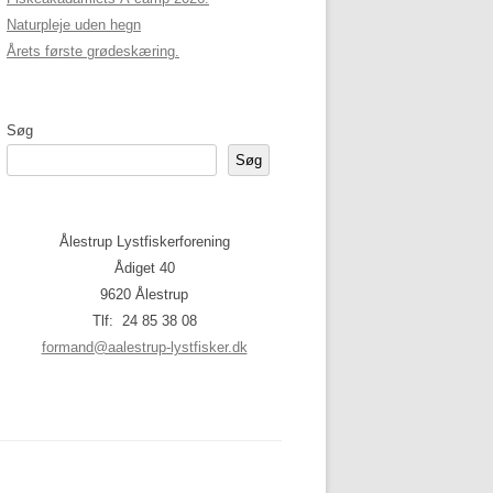
Naturpleje uden hegn
Årets første grødeskæring.
Søg
Søg
Ålestrup Lystfiskerforening
Ådiget 40
9620 Ålestrup
Tlf: 24 85 38 08
formand@aalestrup-lystfisker.dk