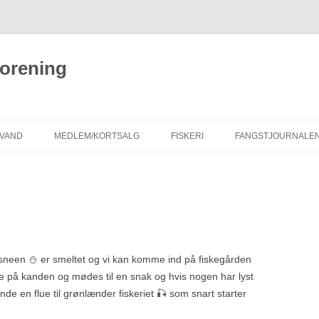
forening
EVAND
MEDLEM/KORTSALG
FISKERI
FANGSTJOURNALE
FISKEVAND
KLUB 20
PLAN FOR FISKEPLEJE I
DE STØRSTE
SIMESTED Å
GENERALFORSAMLING 2025
2022
FLUEÆSKEN
GENERALFORSAMLING 2024
2021 OG TIDLIGERE
sneen ⛄️ er smeltet og vi kan komme ind på fiskegården
ffe på kanden og mødes til en snak og hvis nogen har lyst
GENERALFORSAMLING 2023
nde en flue til grønlænder fiskeriet 🎣 som snart starter
GENERALFORSAMLING 2022