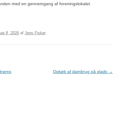
inanden med en gennemgang af foreningslokalet.
GENERALFORSAMLING 2021
uar 8, 2026
af
Jens Fisker
.
strøms
Opkøb af dambrug på plads
→