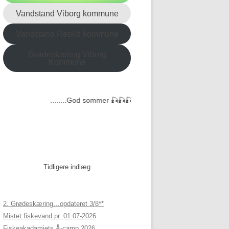
Vandstand Viborg kommune
Vandstand Rebild kommune
Grødeskæring Viborg
Kommune
........God sommer 🎣🎣🎣...........
Tidligere indlæg
2. Grødeskæring…opdateret 3/8**
Mistet fiskevand pr. 01.07-2026
Fiskeakadamiets Å-camp 2026.