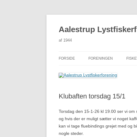
Hop
til
indhold
Aalestrup Lystfisker
af 1944
FORSIDE
FORENINGEN
FISK
GL. HJEMMESIDE
BESTYRELSEN
VEDTÆGTER
Klubaften torsdag 15/1
GENERALFORSAMLING
HYTTE UDLEJNING
Torsdag den 15-1-26 kl 19.00 ser vi om 
og hvis der er muligt sætter vi noget ka
MERCHANDISE
kan vi tage fluebindings grejet med og bi
nogle steder.
AA-LYST