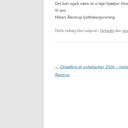
Det kan også være at vi lige hjælper h
SENIOR KLUBBEN
Vi ses
Hilsen Ålestrup lystfiskergorening
JUNIOR SIDEN
Dette indlæg blev udgivet i
Nyheder
den
jan
Indlægsnavigation
←
Optælling af gydebanker 2026 – ned
Ålestrup