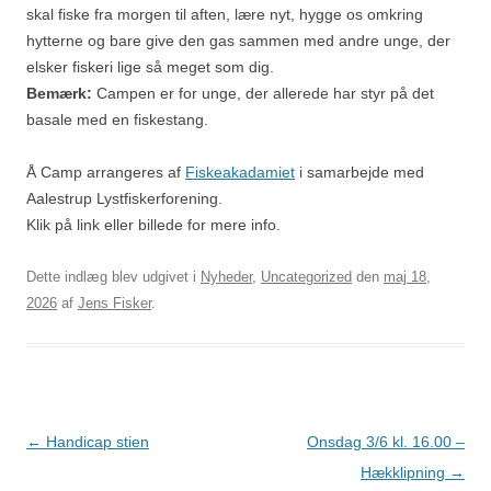
skal fiske fra morgen til aften, lære nyt, hygge os omkring
hytterne og bare give den gas sammen med andre unge, der
elsker fiskeri lige så meget som dig.
Bemærk:
Campen er for unge, der allerede har styr på det
basale med en fiskestang.
Å Camp arrangeres af
Fiskeakadamiet
i samarbejde med
Aalestrup Lystfiskerforening.
Klik på link eller billede for mere info.
Dette indlæg blev udgivet i
Nyheder
,
Uncategorized
den
maj 18,
2026
af
Jens Fisker
.
Indlægsnavigation
←
Handicap stien
Onsdag 3/6 kl. 16.00 –
Hækklipning
→