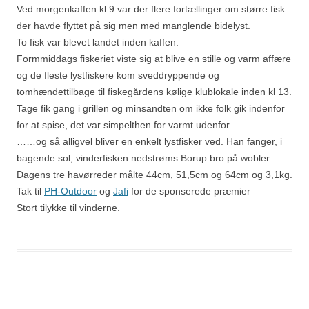
Ved morgenkaffen kl 9 var der flere fortællinger om større fisk
der havde flyttet på sig men med manglende bidelyst.
To fisk var blevet landet inden kaffen.
Formmiddags fiskeriet viste sig at blive en stille og varm affære
og de fleste lystfiskere kom sveddryppende og
tomhændettilbage til fiskegårdens kølige klublokale inden kl 13.
Tage fik gang i grillen og minsandten om ikke folk gik indenfor
for at spise, det var simpelthen for varmt udenfor.
……og så alligvel bliver en enkelt lystfisker ved. Han fanger, i
bagende sol, vinderfisken nedstrøms Borup bro på wobler.
Dagens tre havørreder målte 44cm, 51,5cm og 64cm og 3,1kg.
Tak til
PH-Outdoor
og
Jafi
for de sponserede præmier
Stort tilykke til vinderne.