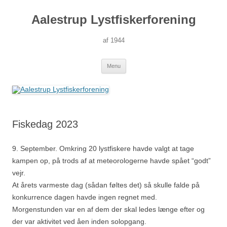
Hop
til
Aalestrup Lystfiskerforening
indhold
af 1944
Menu
Fiskedag 2023
9. September. Omkring 20 lystfiskere havde valgt at tage
kampen op, på trods af at meteorologerne havde spået “godt”
vejr.
At årets varmeste dag (sådan føltes det) så skulle falde på
konkurrence dagen havde ingen regnet med.
Morgenstunden var en af dem der skal ledes længe efter og
der var aktivitet ved åen inden solopgang.